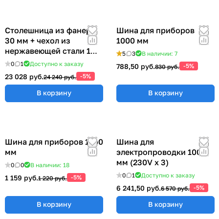
Столешница из фанеры
Шина для приборов
30 мм + чехол из
1000 мм
нержавеющей стали 1
5
3
В наличии: 7
мм (ширина 1200 мм)
0
1
Доступно к заказу
788,50 руб.
-5%
830 руб.
23 028 руб.
-5%
24 240 руб.
В корзину
В корзину
Шина для приборов 1200
Шина для
мм
электропроводки 1000
мм (230V x 3)
0
0
В наличии: 18
0
1
Доступно к заказу
1 159 руб.
-5%
1 220 руб.
6 241,50 руб.
-5%
6 570 руб.
В корзину
В корзину