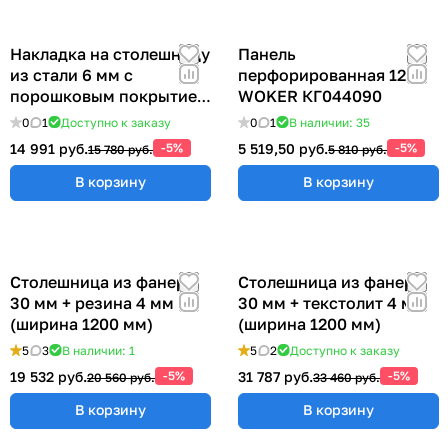
Накладка на столешницу
Панель
из стали 6 мм с
перфорированная 1200
порошковым покрытием
WOKER КГ044090
(ширина 1200 мм)
0
1
Доступно к заказу
0
1
В наличии: 35
14 991 руб.
-5%
5 519,50 руб.
-5%
15 780 руб.
5 810 руб.
В корзину
В корзину
Столешница из фанеры
Столешница из фанеры
30 мм + резина 4 мм
30 мм + текстолит 4 мм
(ширина 1200 мм)
(ширина 1200 мм)
5
3
В наличии: 1
5
2
Доступно к заказу
19 532 руб.
-5%
31 787 руб.
-5%
20 560 руб.
33 460 руб.
В корзину
В корзину