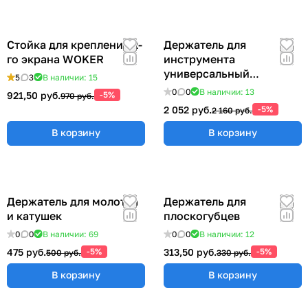
Стойка для крепления 2-
Держатель для
го экрана WOKER
инструмента
универсальный
5
3
В наличии: 15
57x383x185 мм ER-
0
0
В наличии: 13
921,50 руб.
-5%
970 руб.
00012555
2 052 руб.
-5%
2 160 руб.
В корзину
В корзину
Держатель для молотка
Держатель для
и катушек
плоскогубцев
0
0
В наличии: 69
0
0
В наличии: 12
475 руб.
-5%
313,50 руб.
-5%
500 руб.
330 руб.
В корзину
В корзину