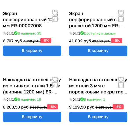
Экран
Экран
перфорированный 1200
перфорированный с
мм ER-00007008
роллетой 1200 мм ER-
00022417
0
1
В наличии: 35
0
1
Доступно к заказу
6 707 руб.
-5%
41 002 руб.
-5%
7 060 руб.
43 160 руб.
В корзину
В корзину
Накладка на столешницу
Накладка на столешницу
из оцинков. стали 1,5 мм
из стали 3 мм с
(ширина 1200 мм) ER-
порошковым покрытием
00018999
(ширина 1200 мм)
0
1
В наличии: 16
0
1
В наличии: 1
6 203,50 руб.
-5%
9 129,50 руб.
-5%
6 530 руб.
9 610 руб.
В корзину
В корзину