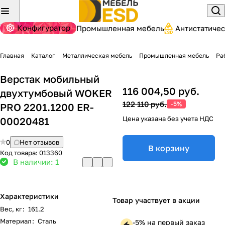
Конфигуратор
Промышленная мебель
Антистатиче
Главная
Каталог
Металлическая мебель
Промышленная мебель
Ра
Верстак мобильный
116 004,50 руб.
двухтумбовый WOKER
122 110 руб.
-5%
PRO 2201.1200 ER-
Цена указана без учета НДС
00020481
0
Нет отзывов
В корзину
Код товара:
013360
В наличии: 1
Характеристики
Товар участвует в акции
Вес, кг
:
161.2
Материал
:
Сталь
-5% на первый заказ