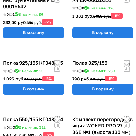
00016542
0
0
В наличии: 126
0
1
В наличии: 86
1 881 руб.
-5%
1 980 руб.
332,50 руб.
-5%
350 руб.
В корзину
В корзину
Полка 925/155 КГ048825
Полка 325/155
0
0
В наличии: 20
0
0
В наличии: 230
1 026 руб.
-5%
798 руб.
-5%
1 080 руб.
840 руб.
В корзину
В корзину
Полка 550/155 КГ048824
Комплект перегородок в
ящик WOKER PRO 27E х
0
0
В наличии: 332
36E №1 (высота 135 мм)
940,50 руб.
-5%
990 руб.