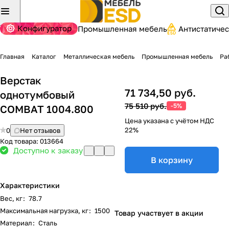
Конфигуратор
Промышленная мебель
Антистатиче
Главная
Каталог
Металлическая мебель
Промышленная мебель
Ра
Верстак
71 734,50 руб.
однотумбовый
75 510 руб.
-5%
COMBAT 1004.800
Цена указана с учётом НДС
22%
0
Нет отзывов
Код товара:
013664
Доступно к заказу
В корзину
Характеристики
Вес, кг
:
78.7
Максимальная нагрузка, кг
:
1500
Товар участвует в акции
Материал
:
Сталь