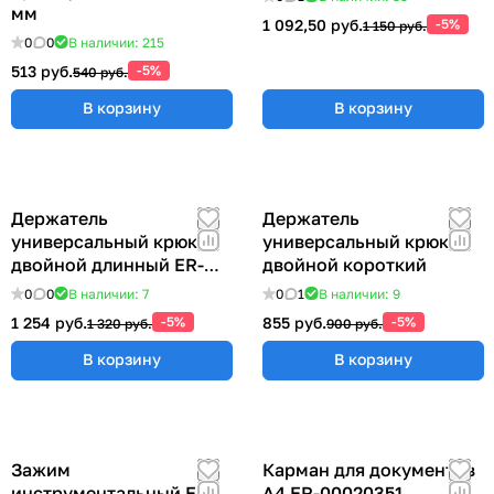
мм
1 092,50 руб.
-5%
1 150 руб.
0
0
В наличии: 215
513 руб.
-5%
540 руб.
В корзину
В корзину
Держатель
Держатель
универсальный крюк
универсальный крюк
двойной длинный ER-
двойной короткий
00012769
0
0
В наличии: 7
0
1
В наличии: 9
1 254 руб.
-5%
855 руб.
-5%
1 320 руб.
900 руб.
В корзину
В корзину
Зажим
Карман для документов
инструментальный ER-
А4 ER-00020351