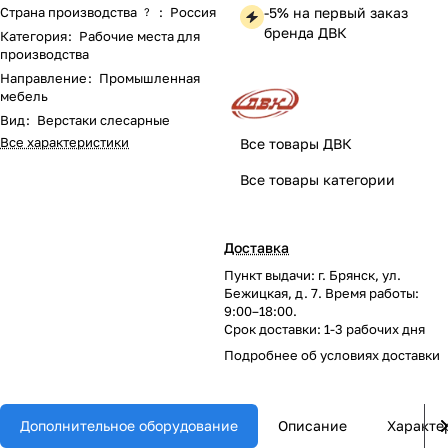
Страна производства
:
Россия
-5% на первый заказ
?
бренда ДВК
Категория
:
Рабочие места для
производства
Направление
:
Промышленная
мебель
Вид
:
Верстаки слесарные
Все характеристики
Все товары ДВК
Все товары категории
Доставка
Пункт выдачи: г. Брянск, ул.
Бежицкая, д. 7. Время работы:
9:00–18:00.
Срок доставки: 1-3 рабочих дня
Подробнее об
условиях доставки
Дополнительное оборудование
Описание
Характе