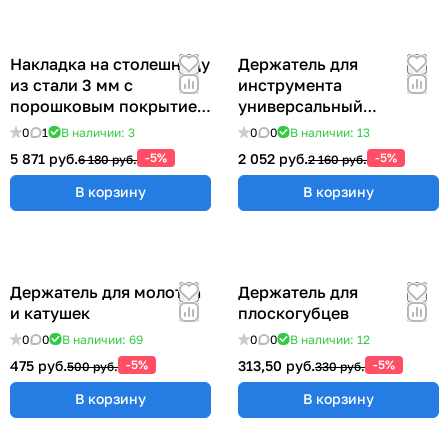
Накладка на столешницу
Держатель для
из стали 3 мм с
инструмента
порошковым покрытием
универсальный
(ширина 800 мм) ER-
57x383x185 мм ER-
0
1
В наличии: 3
0
0
В наличии: 13
00018206
00012555
5 871 руб.
-5%
2 052 руб.
-5%
6 180 руб.
2 160 руб.
В корзину
В корзину
Держатель для молотка
Держатель для
и катушек
плоскогубцев
0
0
В наличии: 69
0
0
В наличии: 12
475 руб.
-5%
313,50 руб.
-5%
500 руб.
330 руб.
В корзину
В корзину