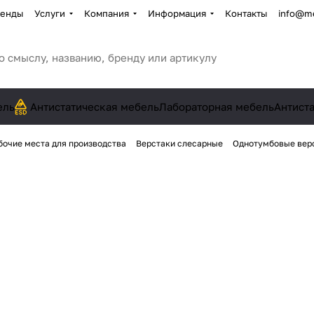
енды
Услуги
Компания
Информация
Контакты
info@me
ель
Антистатическая мебель
Лабораторная мебель
Антист
бочие места для производства
Верстаки слесарные
Однотумбовые вер