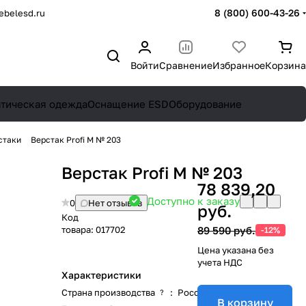
8 (800) 600-43-26
belesd.ru
Войти
Сравнение
Избранное
Корзина
атическая одежда
Оснащение ESD
Оборудование
стаки
Верстак Profi M № 203
Верстак Profi M № 203
78 839,20
Доступно к заказу
0
Нет отзывов
руб.
Код
товара:
017702
89 590 руб.
-12%
Цена указана без
учета НДС
Характеристики
Страна производства
:
Россия
?
В корзину