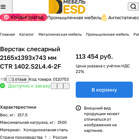
Конфигуратор
Промышленная мебель
Антистатиче
Главная
Каталог
Металлическая мебель
Промышленная мебель
Ра
Верстак слесарный
113 454 руб.
2165x1393x743 мм
CTR 1402.S2L4.4-2F
Цена указана с учётом НДС
22%
0
1 отзыв
Код товара:
0110753
Доступно к заказу
В корзину
Характеристики
Внешний вид
продукции может
Вес, кг
:
157.5
отличаться от
Максимальная нагрузка, кг
:
1500
изображения на
Материал
:
Холоднокатаная сталь
картинке.
Страна производства
:
Россия
?