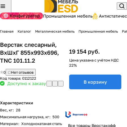
Конфигуратор
Промышленная мебель
Антистатиче
Главная
Каталог
Металлическая мебель
Промышленная мебель
Ра
Верстак слесарный,
19 154 руб.
ВхШхГ 855x993x696,
TNC 101.11.2
Цена указана с учётом НДС
22%
0
Нет отзывов
Код товара:
0112122
В корзину
Доступно к заказу
Характеристики
Вес, кг
:
28
Максимальная нагрузка, кг
:
500
Материал
:
Холоднокатаная сталь
Все товары Верстакофф