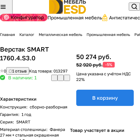
Конфигуратор
Промышленная мебель
Антистатиче
Главная
Каталог
Металлическая мебель
Промышленная мебель
Ра
Верстак SMART
50 274 руб.
1760.4.S3.0
52 920 руб.
-5%
0
1 отзыв
Код товара:
013297
Цена указана с учётом НДС
В наличии: 1
22%
В корзину
Характеристики
Конструкция
:
сборно-разборная
Гарантия
:
1 год
Серия
:
SMART
Материал столешницы
:
Фанера
Товар участвует в акции
27 мм + стальная окрашенная