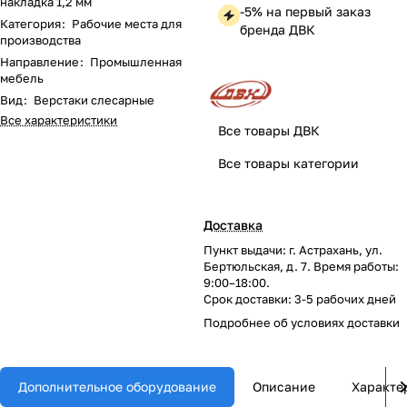
накладка 1,2 мм
-5% на первый заказ
Категория
:
Рабочие места для
бренда ДВК
производства
Направление
:
Промышленная
мебель
Вид
:
Верстаки слесарные
Все характеристики
Все товары ДВК
Все товары категории
Доставка
Пункт выдачи: г. Астрахань, ул.
Бертюльская, д. 7. Время работы:
9:00–18:00.
Срок доставки: 3-5 рабочих дней
Подробнее об
условиях доставки
Дополнительное оборудование
Описание
Характе