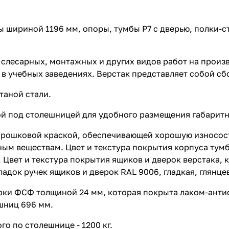
цы шириной 1196 мм, опоры, тумбы P7 с дверью, полки-с
слесарных, монтажных и других видов работ на произв
и в учебных заведениях. Верстак представляет собой 
аной стали.
й под столешницей для удобного размещения габаритн
орошковой краской, обеспечивающей хорошую износос
м веществам. Цвет и текстура покрытия корпуса тумб,
. Цвет и текстура покрытия ящиков и дверок верстака,
кладок ручек ящиков и дверок RAL 9006, гладкая, глянце
арки ФСФ толщиной 24 мм, которая покрыта лаком-ант
шниц 696 мм.
о по столешнице - 1200 кг.