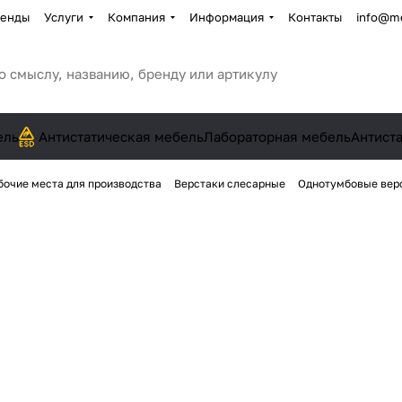
енды
Услуги
Компания
Информация
Контакты
info@me
ель
Антистатическая мебель
Лабораторная мебель
Антист
бочие места для производства
Верстаки слесарные
Однотумбовые вер