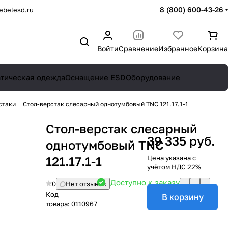
8 (800) 600-43-26
belesd.ru
Войти
Сравнение
Избранное
Корзина
атическая одежда
Оснащение ESD
Оборудование
стаки
Стол-верстак слесарный однотумбовый TNC 121.17.1-1
Стол-верстак слесарный
39 335 руб.
однотумбовый TNC
121.17.1-1
Цена указана с
учётом НДС 22%
Доступно к заказу
0
Нет отзывов
Код
В корзину
товара:
0110967