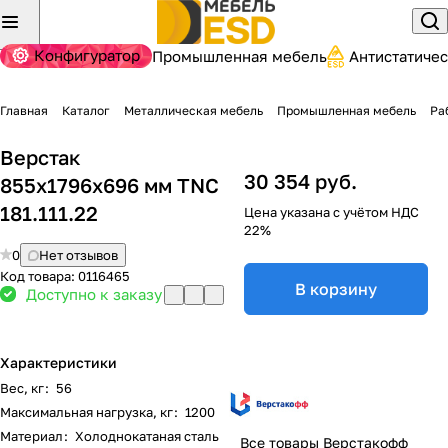
Конфигуратор
Промышленная мебель
Антистатиче
Главная
Каталог
Металлическая мебель
Промышленная мебель
Ра
Верстак
30 354 руб.
855x1796x696 мм TNC
181.111.22
Цена указана с учётом НДС
22%
0
Нет отзывов
Код товара:
0116465
В корзину
Доступно к заказу
Характеристики
Вес, кг
:
56
Максимальная нагрузка, кг
:
1200
Материал
:
Холоднокатаная сталь
Все товары Верстакофф