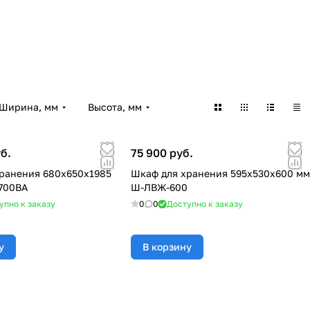
Ширина, мм
Высота, мм
б.
75 900 руб.
ранения 680x650x1985
Шкаф для хранения 595x530x600 мм
700ВА
Ш-ЛВЖ-600
упно к заказу
0
0
Доступно к заказу
у
В корзину