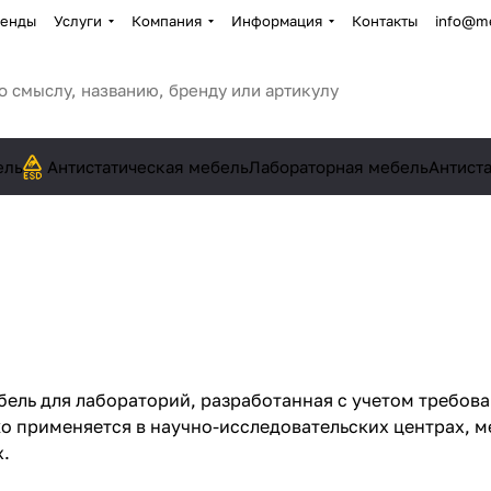
енды
Услуги
Компания
Информация
Контакты
info@me
ель
Антистатическая мебель
Лабораторная мебель
Антист
бель для лабораторий, разработанная с учетом требов
о применяется в научно-исследовательских центрах, м
.