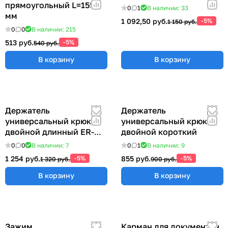
прямоугольный L=155
0
1
В наличии: 33
мм
1 092,50 руб.
-5%
1 150 руб.
0
0
В наличии: 215
513 руб.
-5%
540 руб.
В корзину
В корзину
Держатель
Держатель
универсальный крюк
универсальный крюк
двойной длинный ER-
двойной короткий
00012769
0
0
В наличии: 7
0
1
В наличии: 9
1 254 руб.
-5%
855 руб.
-5%
1 320 руб.
900 руб.
В корзину
В корзину
Зажим
Карман для документов