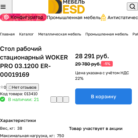
Конфигуратор
Промышленная мебель
Антистатиче
Главная
Каталог
Металлическая мебель
Промышленная мебель
Ра
Стол рабочий
28 291 руб.
стационарный WOKER
29 780 руб.
-5%
PRO 03.1200 ER-
Цена указана с учётом НДС
00019169
22%
0
Нет отзывов
Код товара:
013410
В корзину
В наличии: 21
Характеристики
Вес, кг
:
38
Товар участвует в акции
Максимальная нагрузка, кг
:
750