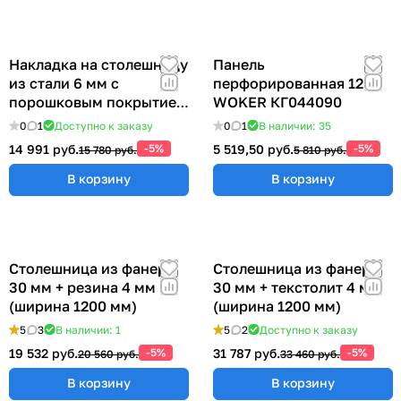
Накладка на столешницу
Панель
из стали 6 мм с
перфорированная 1200
порошковым покрытием
WOKER КГ044090
(ширина 1200 мм)
0
1
Доступно к заказу
0
1
В наличии: 35
14 991 руб.
-5%
5 519,50 руб.
-5%
15 780 руб.
5 810 руб.
В корзину
В корзину
Столешница из фанеры
Столешница из фанеры
30 мм + резина 4 мм
30 мм + текстолит 4 мм
(ширина 1200 мм)
(ширина 1200 мм)
5
3
В наличии: 1
5
2
Доступно к заказу
19 532 руб.
-5%
31 787 руб.
-5%
20 560 руб.
33 460 руб.
В корзину
В корзину