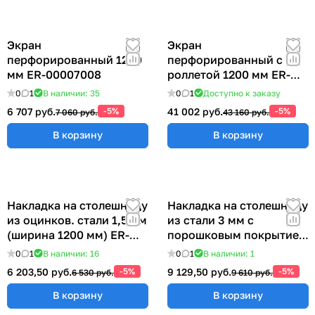
Экран
Экран
перфорированный 1200
перфорированный с
мм ER-00007008
роллетой 1200 мм ER-
00022417
0
1
В наличии: 35
0
1
Доступно к заказу
6 707 руб.
-5%
41 002 руб.
-5%
7 060 руб.
43 160 руб.
В корзину
В корзину
Накладка на столешницу
Накладка на столешницу
из оцинков. стали 1,5 мм
из стали 3 мм с
(ширина 1200 мм) ER-
порошковым покрытием
00018999
(ширина 1200 мм)
0
1
В наличии: 16
0
1
В наличии: 1
6 203,50 руб.
-5%
9 129,50 руб.
-5%
6 530 руб.
9 610 руб.
В корзину
В корзину