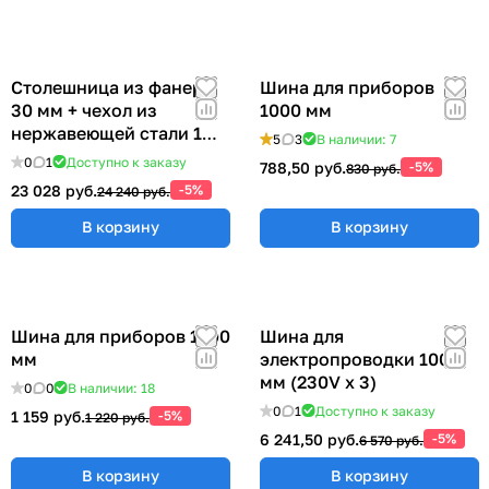
Столешница из фанеры
Шина для приборов
30 мм + чехол из
1000 мм
нержавеющей стали 1
5
3
В наличии: 7
мм (ширина 1200 мм)
0
1
Доступно к заказу
788,50 руб.
-5%
830 руб.
23 028 руб.
-5%
24 240 руб.
В корзину
В корзину
Шина для приборов 1200
Шина для
мм
электропроводки 1000
мм (230V x 3)
0
0
В наличии: 18
0
1
Доступно к заказу
1 159 руб.
-5%
1 220 руб.
6 241,50 руб.
-5%
6 570 руб.
В корзину
В корзину