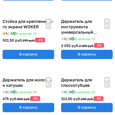
Стойка для крепления 2-
Держатель для
го экрана WOKER
инструмента
универсальный
5
3
В наличии: 15
57x383x185 мм ER-
0
0
В наличии: 13
921,50 руб.
-5%
970 руб.
00012555
2 052 руб.
-5%
2 160 руб.
В корзину
В корзину
Держатель для молотка
Держатель для
и катушек
плоскогубцев
0
0
В наличии: 69
0
0
В наличии: 12
475 руб.
-5%
313,50 руб.
-5%
500 руб.
330 руб.
В корзину
В корзину