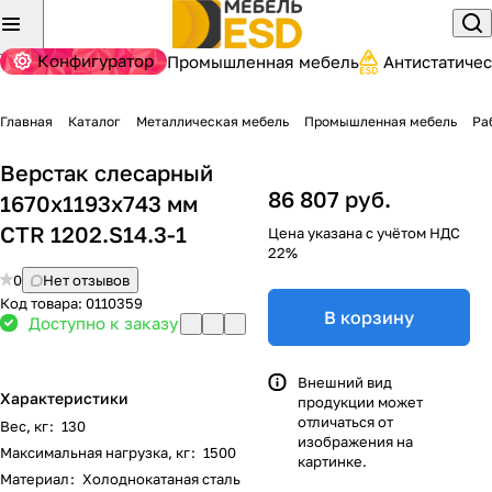
Конфигуратор
Промышленная мебель
Антистатиче
Главная
Каталог
Металлическая мебель
Промышленная мебель
Ра
Верстак слесарный
86 807 руб.
1670x1193x743 мм
CTR 1202.S14.3-1
Цена указана с учётом НДС
22%
0
Нет отзывов
Код товара:
0110359
В корзину
Доступно к заказу
Внешний вид
Характеристики
продукции может
отличаться от
Вес, кг
:
130
изображения на
Максимальная нагрузка, кг
:
1500
картинке.
Материал
:
Холоднокатаная сталь