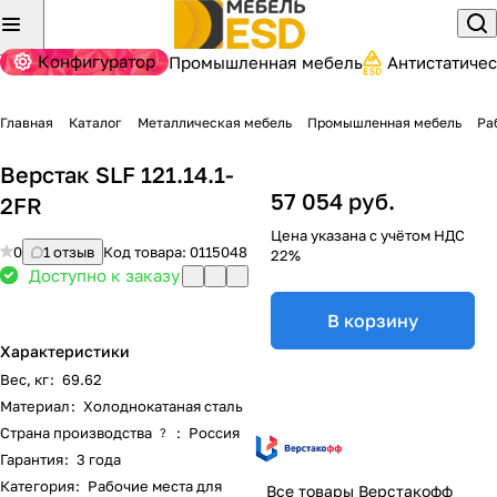
Конфигуратор
Промышленная мебель
Антистатиче
Главная
Каталог
Металлическая мебель
Промышленная мебель
Ра
Верстак SLF 121.14.1-
57 054 руб.
2FR
Цена указана с учётом НДС
0
1 отзыв
Код товара:
0115048
22%
Доступно к заказу
В корзину
Характеристики
Вес, кг
:
69.62
Материал
:
Холоднокатаная сталь
Страна производства
:
Россия
?
Гарантия
:
3 года
Категория
:
Рабочие места для
Все товары Верстакофф