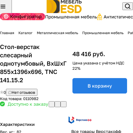
Конфигуратор
Промышленная мебель
Антистатиче
Главная
Каталог
Металлическая мебель
Промышленная мебель
Ра
Стол-верстак
48 416 руб.
слесарный
однотумбовый, ВхШхГ
Цена указана с учётом НДС
22%
855x1396x696, TNC
141.15.2
В корзину
0
Нет отзывов
Код товара:
0110982
Доступно к заказу
Характеристики
Все товары Верстакофф
Вес, кг
:
82