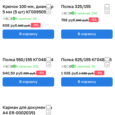
Крючок 100 мм, диаметр
Полка 325/155
5 мм (5 шт) КГ009505
0
0
В наличии: 230
0
1
В наличии: 26
798 руб.
-5%
840 руб.
608 руб.
-5%
640 руб.
В корзину
В корзину
Полка 550/155 КГ048824
Полка 925/155 КГ048825
0
0
В наличии: 332
0
0
В наличии: 20
940,50 руб.
-5%
1 026 руб.
-5%
990 руб.
1 080 руб.
В корзину
В корзину
Карман для документов
А4 ER-00020351