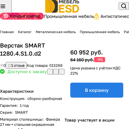
Конфигуратор
Промышленная мебель
Антистатиче
Главная
Каталог
Металлическая мебель
Промышленная мебель
Ра
Верстак SMART
60 952 руб.
1280.4.S1.0.d2
64 160 руб.
-5%
0
1 отзыв
Код товара:
013269
Цена указана с учётом НДС
Доступно к заказу
22%
В корзину
Характеристики
Конструкция
:
сборно-разборная
Гарантия
:
1 год
Серия
:
SMART
Материал столешницы
:
Фанера
Товар участвует в акции
27 мм + стальная окрашенная