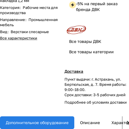
накладка 1,2 мм
-5% на первый заказ
Категория
:
Рабочие места для
бренда ДВК
производства
Направление
:
Промышленная
мебель
Вид
:
Верстаки слесарные
Все характеристики
Все товары ДВК
Все товары категории
Доставка
Пункт выдачи: г. Астрахань, ул.
Бертюльская, д. 7. Время работы:
9:00–18:00.
Срок доставки: 3-5 рабочих дней
Подробнее об
условиях доставки
Дополнительное оборудование
Описание
Характе