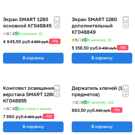
Экран SMART 1280
Экран SMART 1280
основной КГ048845
дополнительный
КГ048849
0
1
В наличии: 21
5
3
В наличии: 21
4 645,50 руб.
-5%
4 890 руб.
5 158,50 руб.
-5%
5 430 руб.
В корзину
В корзину
Комплект освещения
Держатель ключей (14
верстака SMART 1280
предметов)
КГ048855
0
0
В наличии: 133
0
1
Доступно к заказу
883,50 руб.
-5%
930 руб.
7 980 руб.
-5%
8 400 руб.
В корзину
В корзину