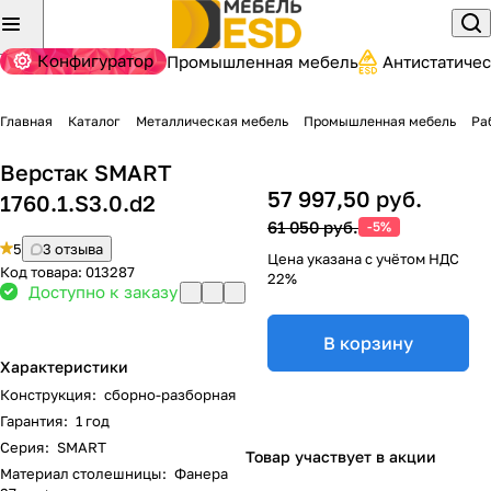
Конфигуратор
Промышленная мебель
Антистатиче
Главная
Каталог
Металлическая мебель
Промышленная мебель
Ра
Верстак SMART
57 997,50 руб.
1760.1.S3.0.d2
61 050 руб.
-5%
5
3 отзыва
Цена указана с учётом НДС
Код товара:
013287
22%
Доступно к заказу
В корзину
Характеристики
Конструкция
:
сборно-разборная
Гарантия
:
1 год
Серия
:
SMART
Товар участвует в акции
Материал столешницы
:
Фанера