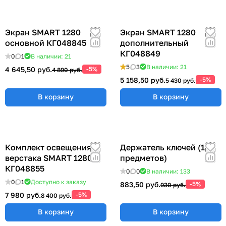
Экран SMART 1280
Экран SMART 1280
основной КГ048845
дополнительный
КГ048849
0
1
В наличии: 21
5
3
В наличии: 21
4 645,50 руб.
-5%
4 890 руб.
5 158,50 руб.
-5%
5 430 руб.
В корзину
В корзину
Комплект освещения
Держатель ключей (14
верстака SMART 1280
предметов)
КГ048855
0
0
В наличии: 133
0
1
Доступно к заказу
883,50 руб.
-5%
930 руб.
7 980 руб.
-5%
8 400 руб.
В корзину
В корзину