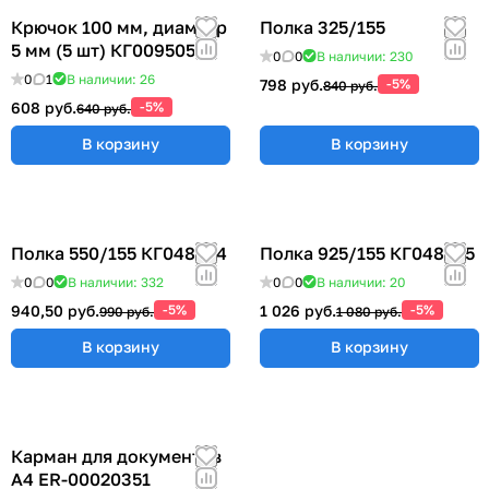
Крючок 100 мм, диаметр
Полка 325/155
5 мм (5 шт) КГ009505
0
0
В наличии: 230
0
1
В наличии: 26
798 руб.
-5%
840 руб.
608 руб.
-5%
640 руб.
В корзину
В корзину
Полка 550/155 КГ048824
Полка 925/155 КГ048825
0
0
В наличии: 332
0
0
В наличии: 20
940,50 руб.
-5%
1 026 руб.
-5%
990 руб.
1 080 руб.
В корзину
В корзину
Карман для документов
А4 ER-00020351