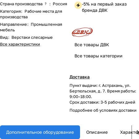
Страна производства
:
Россия
-5% на первый заказ
?
бренда ДВК
Категория
:
Рабочие места для
производства
Направление
:
Промышленная
мебель
Вид
:
Верстаки слесарные
Все характеристики
Все товары ДВК
Все товары категории
Доставка
Пункт выдачи: г. Астрахань, ул.
Бертюльская, д. 7. Время работы:
9:00–18:00.
Срок доставки: 3-5 рабочих дней
Подробнее об
условиях доставки
Дополнительное оборудование
Описание
Характе