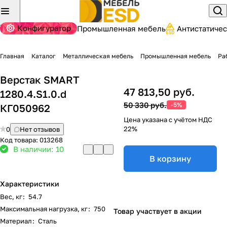
Конфигуратор
Промышленная мебель
Антистатиче
Главная
Каталог
Металлическая мебель
Промышленная мебель
Ра
Верстак SMART
47 813,50 руб.
1280.4.S1.0.d
50 330 руб.
-5%
КГ050962
Цена указана с учётом НДС
22%
0
Нет отзывов
Код товара:
013268
В наличии: 10
В корзину
Характеристики
Вес, кг
:
54.7
Максимальная нагрузка, кг
:
750
Товар участвует в акции
Материал
:
Сталь