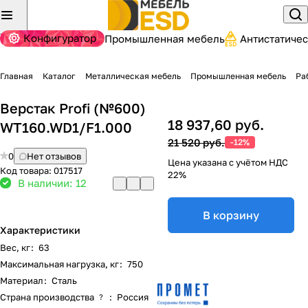
Конфигуратор
Промышленная мебель
Антистатиче
Главная
Каталог
Металлическая мебель
Промышленная мебель
Ра
Верстак Profi (№600)
18 937,60 руб.
WT160.WD1/F1.000
21 520 руб.
-12%
0
Нет отзывов
Цена указана с учётом НДС
Код товара:
017517
22%
В наличии: 12
В корзину
Характеристики
Вес, кг
:
63
Максимальная нагрузка, кг
:
750
Материал
:
Сталь
Страна производства
:
Россия
?