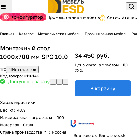
Конфигуратор
Промышленная мебель
Антистатиче
Главная
Каталог
Металлическая мебель
Промышленная мебель
Ра
Монтажный стол
34 450 руб.
1000x700 мм SPC 10.0
Цена указана с учётом НДС
0
Нет отзывов
22%
Код товара:
0116146
Доступно к заказу
В корзину
Характеристики
Вес, кг
:
43.9
Максимальная нагрузка, кг
:
500
Материал
:
Сталь
Страна производства
:
Россия
?
Все товары Верстакофф