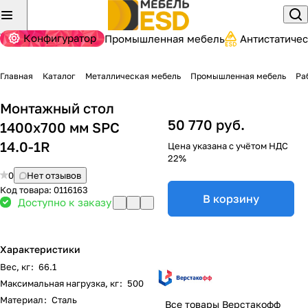
Конфигуратор
Промышленная мебель
Антистатиче
Главная
Каталог
Металлическая мебель
Промышленная мебель
Ра
Монтажный стол
50 770 руб.
1400x700 мм SPC
14.0-1R
Цена указана с учётом НДС
22%
0
Нет отзывов
Код товара:
0116163
В корзину
Доступно к заказу
Характеристики
Вес, кг
:
66.1
Максимальная нагрузка, кг
:
500
Материал
:
Сталь
Все товары Верстакофф