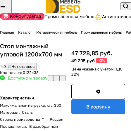
Конфигуратор
Промышленная мебель
Антистатиче
Главная
Каталог
Металлическая мебель
Промышленная мебель
Ра
Стол монтажный
47 728,85 руб.
угловой 1200х700 мм
49 205 руб.
-3%
0
Нет отзывов
Цена указана с учётом НДС
Код товара:
0122438
22%
Доступно к заказу
Характеристики
Максимальная нагрузка, кг
:
300
В корзину
Материал
:
Сталь
Страна производства
:
Россия
?
Поставляется
:
В разобранном