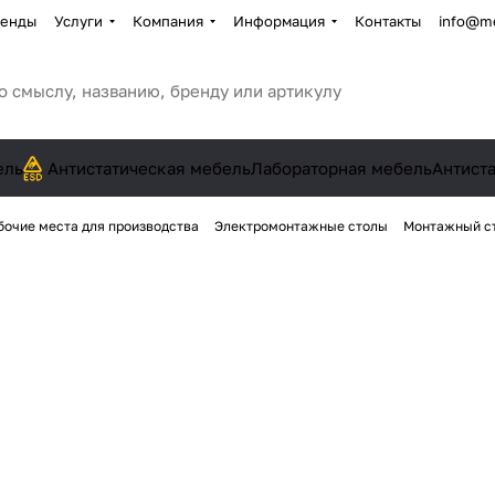
енды
Услуги
Компания
Информация
Контакты
info@me
ель
Антистатическая мебель
Лабораторная мебель
Антист
бочие места для производства
Электромонтажные столы
Монтажный ст