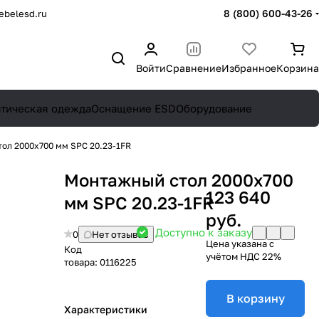
8 (800) 600-43-26
belesd.ru
Войти
Сравнение
Избранное
Корзина
атическая одежда
Оснащение ESD
Оборудование
ол 2000х700 мм SPC 20.23-1FR
Монтажный стол 2000х700
123 640
мм SPC 20.23-1FR
руб.
Доступно к заказу
0
Нет отзывов
Цена указана с
Код
учётом НДС 22%
товара:
0116225
В корзину
Характеристики