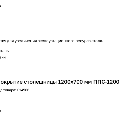
0
тся для увеличения эксплуатационного ресурса стола.
сталь
хани
покрытие столешницы 1200х700 мм ППС-1200
д товара:
014566
0