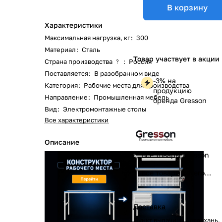
В корзину
Характеристики
Максимальная нагрузка, кг
:
300
Материал
:
Сталь
Товар участвует в акции
Страна производства
:
Россия
?
Поставляется
:
В разобранном виде
-3% на
Категория
:
Рабочие места для производства
продукцию
Направление
:
Промышленная мебель
бренда Gresson
Вид
:
Электромонтажные столы
Все характеристики
Описание
Все товары Gresson
Все товары категории
Доставка
Пункт выдачи: г. Астрахань,