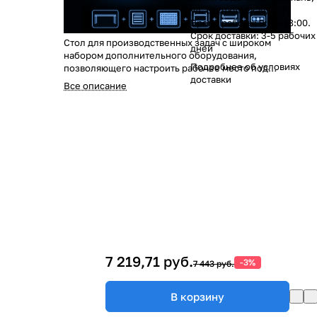
ул. Бертюльская, д. 7.
Время работы: 9:00–18:00.
Срок доставки: 3-5 рабочих
Стол для производственных задач с широком
дней
набором дополнительного оборудования,
Подробнее об
условиях
позволяющего настроить рабочее место под
доставки
производственные цели конкретного участка
Все описание
предприятия.
7 219,71 руб.
-3%
7 443 руб.
В корзину