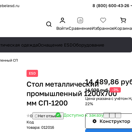
8 (800) 600-43-26
belesd.ru
Войти
Сравнение
Избранное
Корзина
атическая одежда
Оснащение ESD
Оборудование
ленный СП
ESD
14 489,86 руб
Стол металлический
14 938 руб.
-3%
промышленный 1200x700
Цена указана с учётом 
мм СП-1200
22%
Доступно к заказу
0
Нет отзывов
Конструктор
Код
товара:
012016