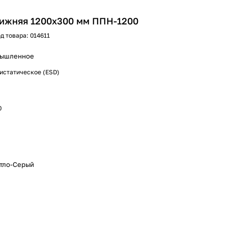
нижняя 1200х300 мм ППН-1200
д товара:
014611
ышленное
истатическое (ESD)
0
етло-Серый