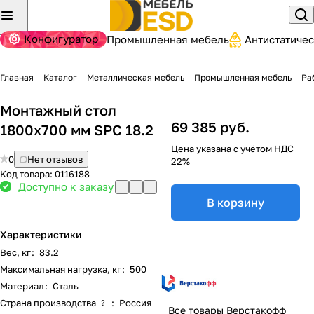
Конфигуратор
Промышленная мебель
Антистатиче
Главная
Каталог
Металлическая мебель
Промышленная мебель
Ра
Монтажный стол
69 385 руб.
1800x700 мм SPC 18.2
Цена указана с учётом НДС
0
Нет отзывов
22%
Код товара:
0116188
Доступно к заказу
В корзину
Характеристики
Вес, кг
:
83.2
Максимальная нагрузка, кг
:
500
Материал
:
Сталь
Страна производства
:
Россия
?
Все товары Верстакофф