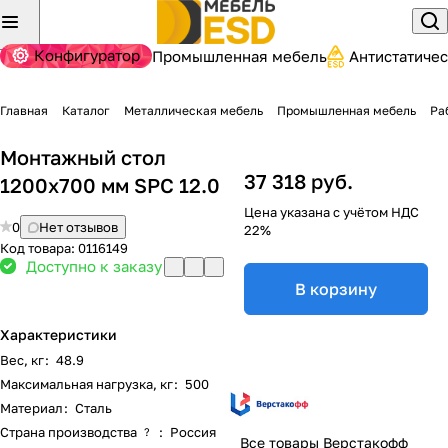
Конфигуратор
Промышленная мебель
Антистатиче
Главная
Каталог
Металлическая мебель
Промышленная мебель
Ра
Монтажный стол
37 318 руб.
1200x700 мм SPC 12.0
Цена указана с учётом НДС
0
Нет отзывов
22%
Код товара:
0116149
Доступно к заказу
В корзину
Характеристики
Вес, кг
:
48.9
Максимальная нагрузка, кг
:
500
Материал
:
Сталь
Страна производства
:
Россия
?
Все товары Верстакофф