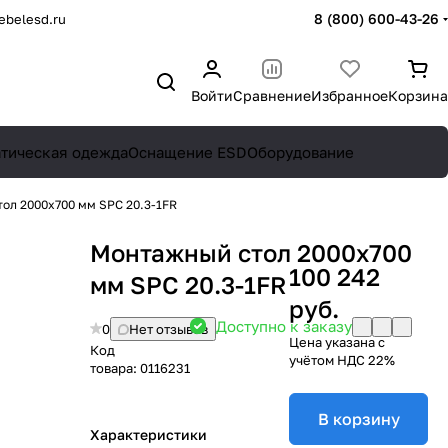
8 (800) 600-43-26
belesd.ru
Войти
Сравнение
Избранное
Корзина
атическая одежда
Оснащение ESD
Оборудование
ол 2000х700 мм SPC 20.3-1FR
Монтажный стол 2000х700
100 242
мм SPC 20.3-1FR
руб.
Доступно к заказу
0
Нет отзывов
Цена указана с
Код
учётом НДС 22%
товара:
0116231
В корзину
Характеристики