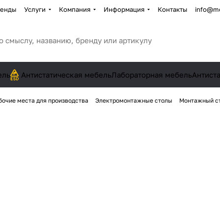
енды
Услуги
Компания
Информация
Контакты
info@me
ель
Антистатическая мебель
Лабораторная мебель
Антист
бочие места для производства
Электромонтажные столы
Монтажный ст