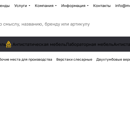
енды
Услуги
Компания
Информация
Контакты
info@me
ель
Антистатическая мебель
Лабораторная мебель
Антист
бочие места для производства
Верстаки слесарные
Двухтумбовые вер