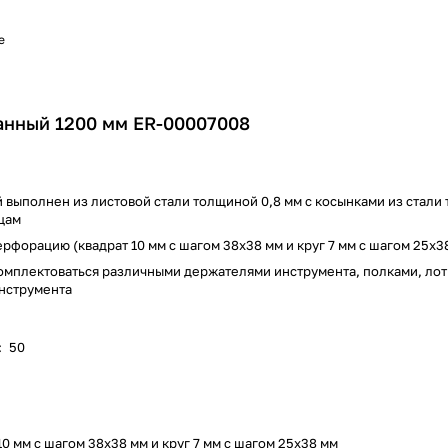
е
анный 1200 мм ER-00007008
выполнен из листовой стали толщиной 0,8 мм с косынками из стали 
цам
форацию (квадрат 10 мм c шагом 38х38 мм и круг 7 мм с шагом 25х3
мплектоваться различными держателями инструмента, полками, лот
инструмента
:
50
10 мм c шагом 38х38 мм и круг 7 мм с шагом 25х38 мм