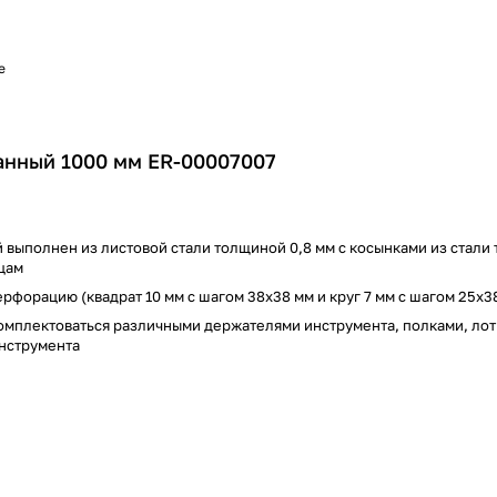
е
анный 1000 мм ER-00007007
выполнен из листовой стали толщиной 0,8 мм с косынками из стали 
цам
форацию (квадрат 10 мм c шагом 38х38 мм и круг 7 мм с шагом 25х3
мплектоваться различными держателями инструмента, полками, лот
инструмента