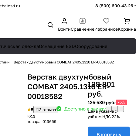
8 (800) 600-43-26
belesd.ru
Войти
Сравнение
Избранное
Корзина
атическая одежда
Оснащение ESD
Оборудование
стаки
Верстак двухтумбовый COMBAT 2405.1310 ER-00018582
Верстак двухтумбовый
128 801
COMBAT 2405.1310 ER-
руб.
00018582
135 580 руб.
-5%
Доступно к заказу
5
3 отзыва
Цена указана с
Код
учётом НДС 22%
товара:
013659
В корзину