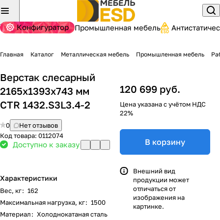
Конфигуратор
Промышленная мебель
Антистатиче
Главная
Каталог
Металлическая мебель
Промышленная мебель
Ра
Верстак слесарный
120 699 руб.
2165x1393x743 мм
CTR 1432.S3L3.4-2
Цена указана с учётом НДС
22%
0
Нет отзывов
Код товара:
0112074
В корзину
Доступно к заказу
Внешний вид
Характеристики
продукции может
отличаться от
Вес, кг
:
162
изображения на
Максимальная нагрузка, кг
:
1500
картинке.
Материал
:
Холоднокатаная сталь