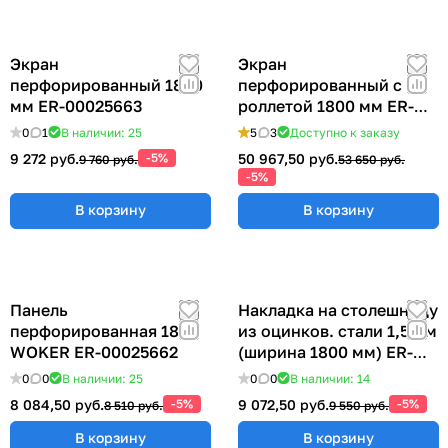
Экран
Экран
перфорированный 1800
перфорированный с
мм ER-00025663
роллетой 1800 мм ER-
00020793
0
1
В наличии: 25
5
3
Доступно к заказу
9 272 руб.
-5%
50 967,50 руб.
9 760 руб.
53 650 руб.
-5%
В корзину
В корзину
Панель
Накладка на столешницу
перфорированная 1800
из оцинков. стали 1,5 мм
WOKER ER-00025662
(ширина 1800 мм) ER-
00019003
0
0
В наличии: 25
0
0
В наличии: 14
8 084,50 руб.
-5%
9 072,50 руб.
-5%
8 510 руб.
9 550 руб.
В корзину
В корзину