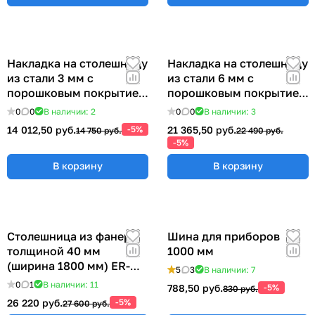
Накладка на столешницу
Накладка на столешницу
из стали 3 мм с
из стали 6 мм с
порошковым покрытием
порошковым покрытием
(ширина 1800 мм) ER-
(ширина 1800 мм) ER-
0
0
В наличии: 2
0
0
В наличии: 3
00019037
00019027
14 012,50 руб.
-5%
21 365,50 руб.
14 750 руб.
22 490 руб.
-5%
В корзину
В корзину
Столешница из фанеры
Шина для приборов
толщиной 40 мм
1000 мм
(ширина 1800 мм) ER-
5
3
В наличии: 7
00018990
0
1
В наличии: 11
788,50 руб.
-5%
830 руб.
26 220 руб.
-5%
27 600 руб.