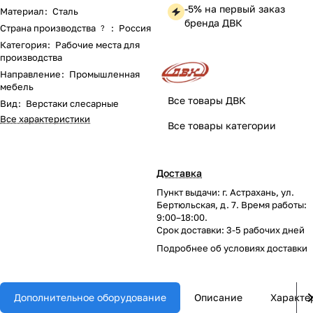
-5% на первый заказ
Материал
:
Сталь
бренда ДВК
Страна производства
:
Россия
?
Категория
:
Рабочие места для
производства
Направление
:
Промышленная
мебель
Все товары ДВК
Вид
:
Верстаки слесарные
Все характеристики
Все товары категории
Доставка
Пункт выдачи: г. Астрахань, ул.
Бертюльская, д. 7. Время работы:
9:00–18:00.
Срок доставки: 3-5 рабочих дней
Подробнее об
условиях доставки
Дополнительное оборудование
Описание
Характе