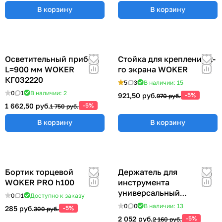
В корзину
В корзину
Осветительный прибор
Стойка для крепления 2-
L=900 мм WOKER
го экрана WOKER
КГ032220
5
3
В наличии: 15
0
1
В наличии: 2
921,50 руб.
-5%
970 руб.
1 662,50 руб.
-5%
1 750 руб.
В корзину
В корзину
Бортик торцевой
Держатель для
WOKER PRO h100
инструмента
универсальный
0
1
Доступно к заказу
57x383x185 мм ER-
0
0
В наличии: 13
285 руб.
-5%
300 руб.
00012555
2 052 руб.
-5%
2 160 руб.