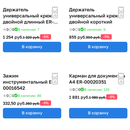
Держатель
Держатель
универсальный крюк
универсальный крюк
двойной длинный ER-
двойной короткий
00012769
0
0
В наличии: 7
0
1
В наличии: 9
1 254 руб.
-5%
855 руб.
-5%
1 320 руб.
900 руб.
В корзину
В корзину
Зажим
Карман для документов
инструментальный ER-
А4 ER-00020351
00016542
0
0
В наличии: 126
0
1
В наличии: 86
1 881 руб.
-5%
1 980 руб.
332,50 руб.
-5%
350 руб.
В корзину
В корзину