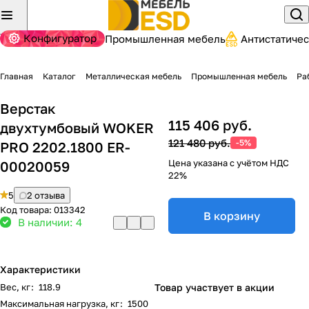
Конфигуратор
Промышленная мебель
Антистатиче
Главная
Каталог
Металлическая мебель
Промышленная мебель
Ра
Верстак
115 406 руб.
двухтумбовый WOKER
121 480 руб.
-5%
PRO 2202.1800 ER-
Цена указана с учётом НДС
00020059
22%
5
2 отзыва
Код товара:
013342
В корзину
В наличии: 4
Характеристики
Вес, кг
:
118.9
Товар участвует в акции
Максимальная нагрузка, кг
:
1500