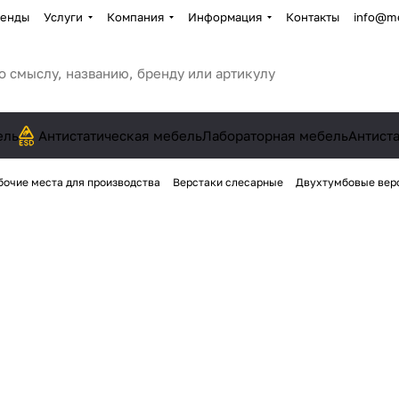
енды
Услуги
Компания
Информация
Контакты
info@me
ель
Антистатическая мебель
Лабораторная мебель
Антист
бочие места для производства
Верстаки слесарные
Двухтумбовые вер