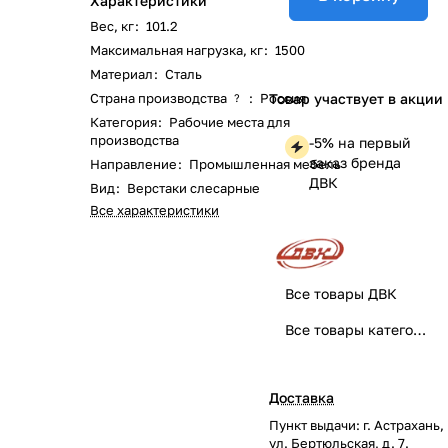
Характеристики
Вес, кг
:
101.2
Максимальная нагрузка, кг
:
1500
Материал
:
Сталь
Страна производства
:
Россия
Товар участвует в акции
?
Категория
:
Рабочие места для
производства
-5% на первый
заказ бренда
Направление
:
Промышленная мебель
ДВК
Вид
:
Верстаки слесарные
Все характеристики
Все товары ДВК
Все товары категории
Доставка
Пункт выдачи: г. Астрахань,
ул. Бертюльская, д. 7.