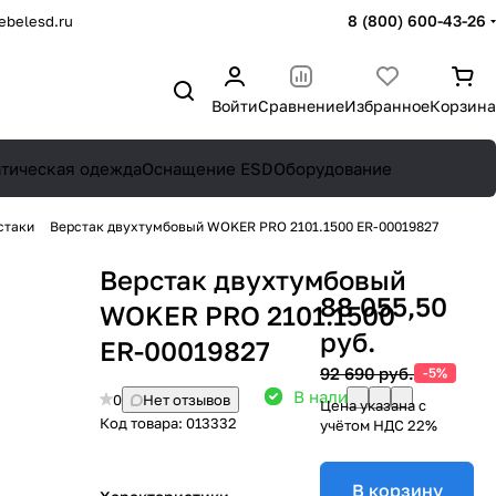
8 (800) 600-43-26
belesd.ru
Войти
Сравнение
Избранное
Корзина
атическая одежда
Оснащение ESD
Оборудование
стаки
Верстак двухтумбовый WOKER PRO 2101.1500 ER-00019827
Верстак двухтумбовый
88 055,50
WOKER PRO 2101.1500
руб.
ER-00019827
92 690 руб.
-5%
В наличии: 11
0
Нет отзывов
Цена указана с
Код товара:
013332
учётом НДС 22%
В корзину