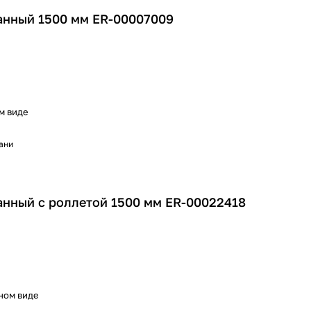
анный 1500 мм ER-00007009
м виде
хани
нный с роллетой 1500 мм ER-00022418
ном виде