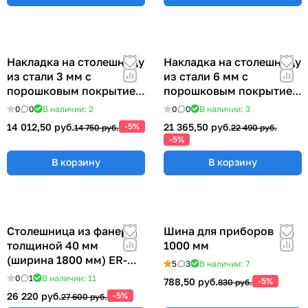
Накладка на столешницу
Накладка на столешницу
из стали 3 мм с
из стали 6 мм с
порошковым покрытием
порошковым покрытием
(ширина 1800 мм) ER-
(ширина 1800 мм) ER-
0
0
В наличии: 2
0
0
В наличии: 3
00019037
00019027
14 012,50 руб.
-5%
21 365,50 руб.
14 750 руб.
22 490 руб.
-5%
В корзину
В корзину
Столешница из фанеры
Шина для приборов
толщиной 40 мм
1000 мм
(ширина 1800 мм) ER-
5
3
В наличии: 7
00018990
0
1
В наличии: 11
788,50 руб.
-5%
830 руб.
26 220 руб.
-5%
27 600 руб.