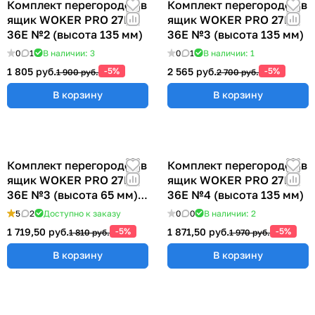
Комплект перегородок в
Комплект перегородок в
ящик WOKER PRO 27E х
ящик WOKER PRO 27E х
36E №2 (высота 135 мм)
36E №3 (высота 135 мм)
0
1
В наличии: 3
0
1
В наличии: 1
1 805 руб.
-5%
2 565 руб.
-5%
1 900 руб.
2 700 руб.
В корзину
В корзину
Комплект перегородок в
Комплект перегородок в
ящик WOKER PRO 27E х
ящик WOKER PRO 27E х
36E №3 (высота 65 мм)
36E №4 (высота 135 мм)
ER-00040074
5
2
Доступно к заказу
0
0
В наличии: 2
1 719,50 руб.
-5%
1 871,50 руб.
-5%
1 810 руб.
1 970 руб.
В корзину
В корзину