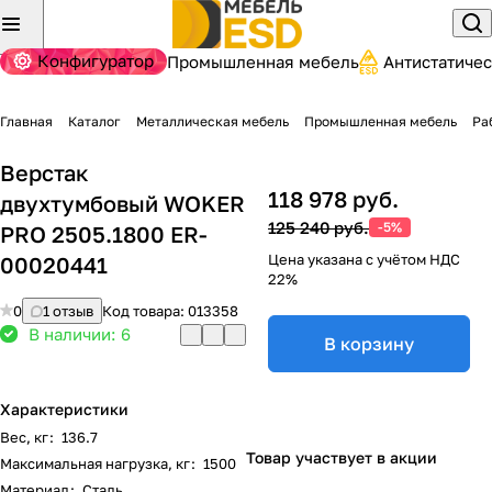
Конфигуратор
Промышленная мебель
Антистатиче
Главная
Каталог
Металлическая мебель
Промышленная мебель
Ра
Верстак
118 978 руб.
двухтумбовый WOKER
125 240 руб.
-5%
PRO 2505.1800 ER-
Цена указана с учётом НДС
00020441
22%
0
1 отзыв
Код товара:
013358
В наличии: 6
В корзину
Характеристики
Вес, кг
:
136.7
Товар участвует в акции
Максимальная нагрузка, кг
:
1500
Материал
:
Сталь