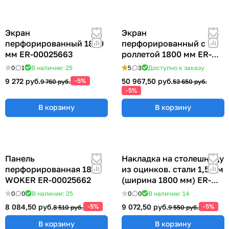
Экран
Экран
перфорированный 1800
перфорированный с
мм ER-00025663
роллетой 1800 мм ER-
00020793
0
1
В наличии: 25
5
3
Доступно к заказу
9 272 руб.
-5%
50 967,50 руб.
9 760 руб.
53 650 руб.
-5%
В корзину
В корзину
Панель
Накладка на столешницу
перфорированная 1800
из оцинков. стали 1,5 мм
WOKER ER-00025662
(ширина 1800 мм) ER-
00019003
0
0
В наличии: 25
0
0
В наличии: 14
8 084,50 руб.
-5%
9 072,50 руб.
-5%
8 510 руб.
9 550 руб.
В корзину
В корзину