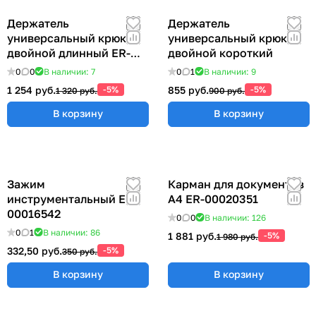
Держатель
Держатель
универсальный крюк
универсальный крюк
двойной длинный ER-
двойной короткий
00012769
0
0
В наличии: 7
0
1
В наличии: 9
1 254 руб.
-5%
855 руб.
-5%
1 320 руб.
900 руб.
В корзину
В корзину
Зажим
Карман для документов
инструментальный ER-
А4 ER-00020351
00016542
0
0
В наличии: 126
0
1
В наличии: 86
1 881 руб.
-5%
1 980 руб.
332,50 руб.
-5%
350 руб.
В корзину
В корзину