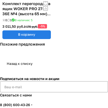
Комплект перегородок в
ящик WOKER PRO 27E х
36E №4 (высота 65 мм)
ER-00040074
0
1
В наличии: 5
3 011,50 руб.
-5%
3 170 руб.
В корзину
Похожие предложения
Назад к списку
Подписаться
на новости и акции
Связаться с нами
8 (800) 600-43-26