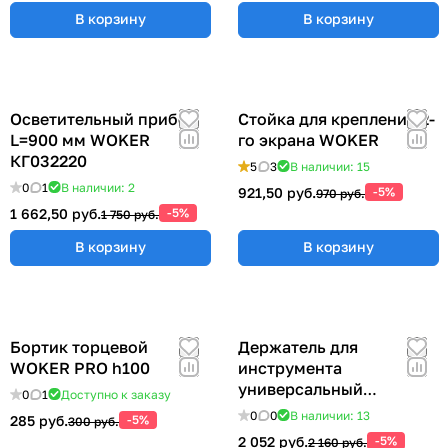
В корзину
В корзину
Осветительный прибор
Стойка для крепления 2-
L=900 мм WOKER
го экрана WOKER
КГ032220
5
3
В наличии: 15
0
1
В наличии: 2
921,50 руб.
-5%
970 руб.
1 662,50 руб.
-5%
1 750 руб.
В корзину
В корзину
Бортик торцевой
Держатель для
WOKER PRO h100
инструмента
универсальный
0
1
Доступно к заказу
57x383x185 мм ER-
0
0
В наличии: 13
285 руб.
-5%
300 руб.
00012555
2 052 руб.
-5%
2 160 руб.