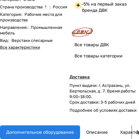
-5% на первый заказ
Страна производства
:
Россия
?
бренда ДВК
Категория
:
Рабочие места для
производства
Направление
:
Промышленная
мебель
Вид
:
Верстаки слесарные
Все товары ДВК
Все характеристики
Все товары категории
Доставка
Пункт выдачи: г. Астрахань, ул.
Бертюльская, д. 7. Время работы:
9:00–18:00.
Срок доставки: 3-5 рабочих дней
Подробнее об
условиях доставки
Дополнительное оборудование
Описание
Характе