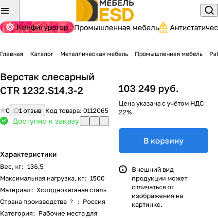
Конфигуратор
Промышленная мебель
Антистатиче
Главная
Каталог
Металлическая мебель
Промышленная мебель
Ра
Верстак слесарный
103 249 руб.
CTR 1232.S14.3-2
Цена указана с учётом НДС
0
1 отзыв
Код товара:
0112065
22%
Доступно к заказу
В корзину
Характеристики
Вес, кг
:
136.5
Внешний вид
Максимальная нагрузка, кг
:
1500
продукции может
отличаться от
Материал
:
Холоднокатаная сталь
изображения на
Страна производства
:
Россия
?
картинке.
Категория
:
Рабочие места для