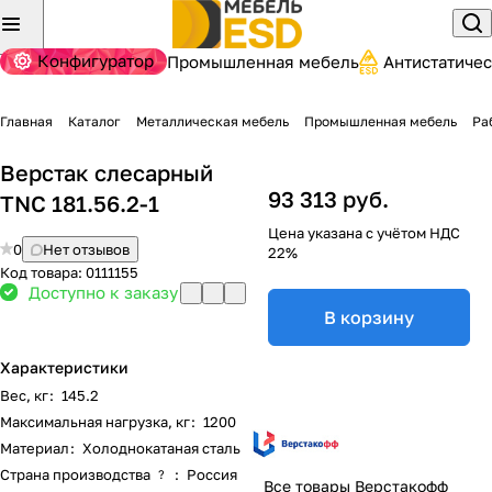
Конфигуратор
Промышленная мебель
Антистатиче
Главная
Каталог
Металлическая мебель
Промышленная мебель
Ра
Верстак слесарный
93 313 руб.
TNC 181.56.2-1
Цена указана с учётом НДС
0
Нет отзывов
22%
Код товара:
0111155
Доступно к заказу
В корзину
Характеристики
Вес, кг
:
145.2
Максимальная нагрузка, кг
:
1200
Материал
:
Холоднокатаная сталь
Страна производства
:
Россия
?
Все товары Верстакофф