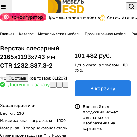
Конфигуратор
Промышленная мебель
Антистатиче
Главная
Каталог
Металлическая мебель
Промышленная мебель
Ра
Верстак слесарный
101 482 руб.
2165x1193x743 мм
CTR 1232.S37.3-2
Цена указана с учётом НДС
22%
0
1 отзыв
Код товара:
0112071
Доступно к заказу
В корзину
Характеристики
Внешний вид
продукции может
Вес, кг
:
136
отличаться от
Максимальная нагрузка, кг
:
1500
изображения на
Материал
:
Холоднокатаная сталь
картинке.
Страна производства
:
Россия
?