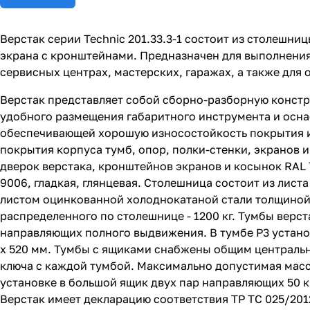
Верстак серии Technic 201.33.3-1 состоит из столешн
экрана с кронштейнами. Предназначен для выполнения
сервисных центрах, мастерских, гаражах, а также для
Верстак представляет собой сборно-разборную констр
удобного размещения габаритного инструмента и осн
обеспечивающей хорошую износостойкость покрытия и
покрытия корпуса тумб, опор, полки-стенки, экранов и
дверок верстака, кронштейнов экранов и косынок RAL 7
9006, гладкая, глянцевая. Столешница состоит из лис
листом оцинкованной холоднокатаной стали толщиной 
распределенного по столешнице - 1200 кг. Тумбы вер
направляющих полного выдвижения. В тумбе P3 установ
х 520 мм. Тумбы с ящиками снабжены общим центральн
ключа с каждой тумбой. Максимально допустимая масс
установке в большой ящик двух пар направляющих 50 кг
Верстак имеет декларацию соответствия ТР ТС 025/201