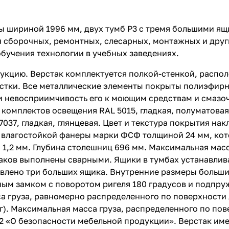
ицы шириной 1996 мм, двух тумб P3 с тремя большими я
 сборочных, ремонтных, слесарных, монтажных и други
 обучения технологии в учебных заведениях.
укцию. Верстак комплектуется полкой-стенкой, распо
астки. Все металлические элементы покрыты полиэфир
 невосприимчивость его к моющим средствам и смазоч
 комплектов освещения RAL 5015, гладкая, полуматовая
037, гладкая, глянцевая. Цвет и текстура покрытия на
та влагостойкой фанеры марки ФСФ толщиной 24 мм, ко
1,2 мм. Глубина столешниц 696 мм. Максимальная масс
стаков выполнены сварными. Ящики в тумбах устанавли
лено три больших ящика. Внутренние размеры больших 
ым замком с поворотом ригеля 180 градусов и подпруж
а груза, равномерно распределенного по поверхности 
). Максимальная масса груза, распределенного по повер
2 «О безопасности мебельной продукции». Верстак име