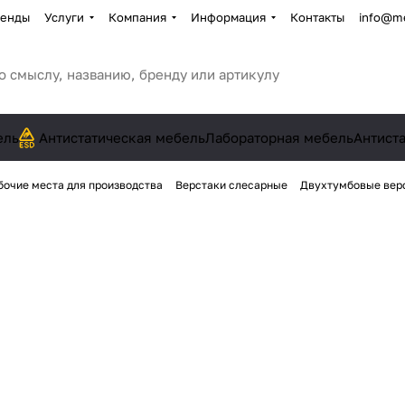
енды
Услуги
Компания
Информация
Контакты
info@me
ель
Антистатическая мебель
Лабораторная мебель
Антист
бочие места для производства
Верстаки слесарные
Двухтумбовые вер