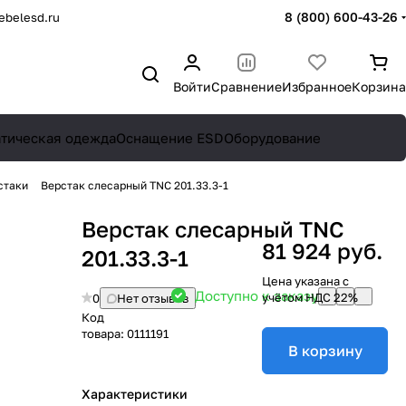
8 (800) 600-43-26
belesd.ru
Войти
Сравнение
Избранное
Корзина
атическая одежда
Оснащение ESD
Оборудование
стаки
Верстак слесарный TNC 201.33.3-1
Верстак слесарный TNC
81 924 руб.
201.33.3-1
Цена указана с
Доступно к заказу
учётом НДС 22%
0
Нет отзывов
Код
товара:
0111191
В корзину
Характеристики