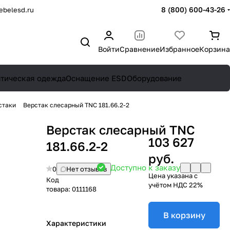
8 (800) 600-43-26
belesd.ru
Войти
Сравнение
Избранное
Корзина
атическая одежда
Оснащение ESD
Оборудование
стаки
Верстак слесарный TNC 181.66.2-2
Верстак слесарный TNC
103 627
181.66.2-2
руб.
Доступно к заказу
0
Нет отзывов
Цена указана с
Код
учётом НДС 22%
товара:
0111168
В корзину
Характеристики