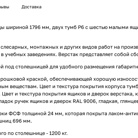
зывы
Доставка
ицы шириной 1796 мм, двух тумб P6 с шестью малыми ящ
слесарных, монтажных и других видов работ на произв
и в учебных заведениях. Верстак представляет собой 
й под столешницей для удобного размещения габаритн
орошковой краской, обеспечивающей хорошую износос
м веществам. Цвет и текстура покрытия корпуса тумб,
. Цвет и текстура покрытия ящиков и дверок верстака,
кладок ручек ящиков и дверок RAL 9006, гладкая, глянце
арки ФСФ толщиной 24 мм, которая покрыта лаком-ант
шниц 696 мм.
о по столешнице - 1200 кг.