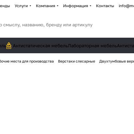
енды
Услуги
Компания
Информация
Контакты
info@me
ель
Антистатическая мебель
Лабораторная мебель
Антист
бочие места для производства
Верстаки слесарные
Двухтумбовые вер