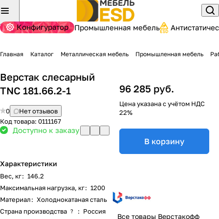
Конфигуратор
Промышленная мебель
Антистатиче
Главная
Каталог
Металлическая мебель
Промышленная мебель
Ра
Верстак слесарный
96 285 руб.
TNC 181.66.2-1
Цена указана с учётом НДС
0
Нет отзывов
22%
Код товара:
0111167
Доступно к заказу
В корзину
Характеристики
Вес, кг
:
146.2
Максимальная нагрузка, кг
:
1200
Материал
:
Холоднокатаная сталь
Страна производства
:
Россия
?
Все товары Верстакофф