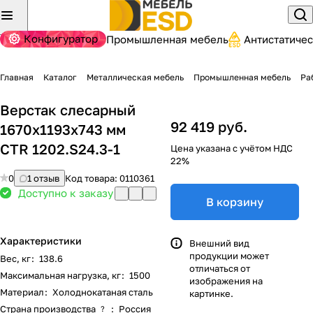
Конфигуратор
Промышленная мебель
Антистатиче
Главная
Каталог
Металлическая мебель
Промышленная мебель
Ра
Верстак слесарный
92 419 руб.
1670x1193x743 мм
CTR 1202.S24.3-1
Цена указана с учётом НДС
22%
0
1 отзыв
Код товара:
0110361
Доступно к заказу
В корзину
Характеристики
Внешний вид
продукции может
Вес, кг
:
138.6
отличаться от
Максимальная нагрузка, кг
:
1500
изображения на
Материал
:
Холоднокатаная сталь
картинке.
Страна производства
:
Россия
?