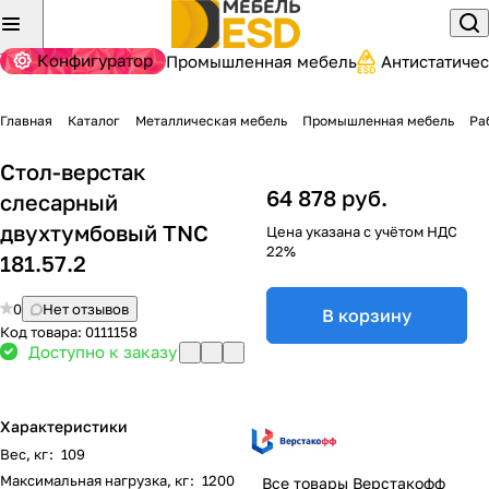
Конфигуратор
Промышленная мебель
Антистатиче
Главная
Каталог
Металлическая мебель
Промышленная мебель
Ра
Стол-верстак
64 878 руб.
слесарный
двухтумбовый TNC
Цена указана с учётом НДС
22%
181.57.2
0
Нет отзывов
В корзину
Код товара:
0111158
Доступно к заказу
Характеристики
Вес, кг
:
109
Максимальная нагрузка, кг
:
1200
Все товары Верстакофф