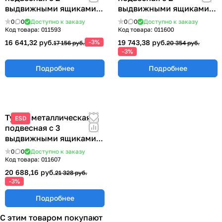
выдвижными ящиками
выдвижными ящиками
233х580х490 мм ТПМ-2
355х580х490 мм.
0
0
Доступно к заказу
0
0
Доступно к заказу
ТПМ-2Б
Код товара:
011593
Код товара:
011600
16 641,32 руб.
-3%
19 743,38 руб.
17 156 руб.
20 354 руб.
-3%
Подробнее
Подробнее
Тумба металлическая
ESD
подвесная с 3
выдвижными ящиками
355х580х490 мм. ТПМ-3
0
0
Доступно к заказу
Код товара:
011607
20 688,16 руб.
21 328 руб.
-3%
Подробнее
С этим товаром покупают