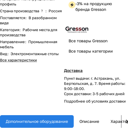
-3% на продукцию
профиль
бренда Gresson
Страна производства
:
Россия
?
Поставляется
:
В разобранном
виде
Категория
:
Рабочие места для
производства
Все товары Gresson
Направление
:
Промышленная
мебель
Все товары категории
Вид
:
Электромонтажные столы
Все характеристики
Доставка
Пункт выдачи: г. Астрахань, ул.
Бертюльская, д. 7. Время работы:
9:00–18:00.
Срок доставки: 3-5 рабочих дней
Подробнее об
условиях доставки
Дополнительное оборудование
Описание
Характе