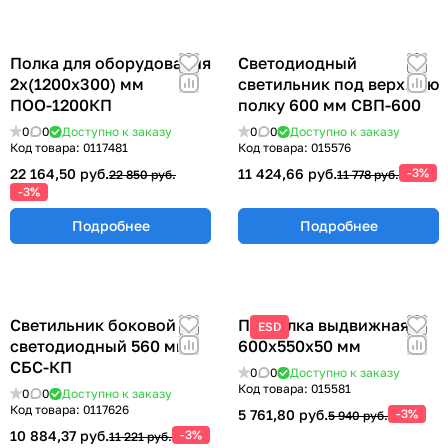
Полка для оборудования
Светодиодный
2х(1200х300) мм
светильник под верхнюю
ПОО-1200КП
полку 600 мм СВП-600
0
0
Доступно к заказу
0
0
Доступно к заказу
Код товара:
0117481
Код товара:
015576
22 164,50 руб.
11 424,66 руб.
-3%
22 850 руб.
11 778 руб.
-3%
Подробнее
Подробнее
Светильник боковой
ПВ Полка выдвижная
ESD
светодиодный 560 мм
600х550х50 мм
СБС-КП
0
0
Доступно к заказу
Код товара:
015581
0
0
Доступно к заказу
Код товара:
0117626
5 761,80 руб.
-3%
5 940 руб.
10 884,37 руб.
-3%
11 221 руб.