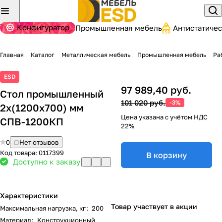
Конфигуратор
Промышленная мебель
Антистатиче
Главная
Каталог
Металлическая мебель
Промышленная мебель
Ра
ESD
97 989,40 руб.
Стол промышленный
101 020 руб.
-3%
2х(1200х700) мм
Цена указана с учётом НДС
СПВ-1200КП
22%
0
Нет отзывов
Код товара:
0117399
В корзину
Доступно к заказу
Характеристики
Товар участвует в акции
Максимальная нагрузка, кг
:
200
Материал
:
Конструкционный