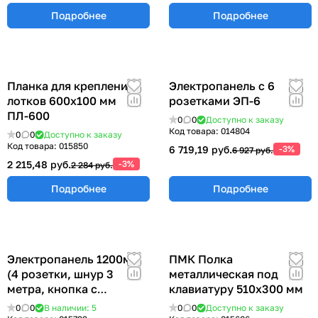
Подробнее
Подробнее
Планка для крепления
Электропанель с 6
лотков 600х100 мм
розетками ЭП-6
ПЛ-600
0
0
Доступно к заказу
Код товара:
014804
0
0
Доступно к заказу
Код товара:
015850
6 719,19 руб.
-3%
6 927 руб.
2 215,48 руб.
-3%
2 284 руб.
Подробнее
Подробнее
Электропанель 1200мм
ПМК Полка
(4 розетки, шнур 3
металлическая под
метра, кнопка с
клавиатуру 510х300 мм
индикацией питания)
0
0
В наличии: 5
0
0
Доступно к заказу