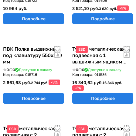
ЭПА-1200
Код товара:
015722
Код товара:
015606
10 964 руб.
3 521,10 руб.
-3%
3 630 руб.
Подробнее
Подробнее
ПВК Полка выдвижная
Тумба металлическая
ESD
под клавиатуру 550х250
подвесная с 1
мм
выдвижным ящиком
ТПМ-1
0
0
Доступно к заказу
0
0
Доступно к заказу
Код товара:
015716
Код товара:
011586
2 661,68 руб.
-3%
16 340,62 руб.
2 744 руб.
16 846 руб.
-3%
Подробнее
Подробнее
Тумба металлическая
Тумба металлическая
ESD
ESD
подвесная с 2
подвесная с 2