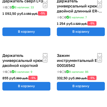
Держатель свёрл L=315
Держатель
универсальный крюк
0
1
В наличии: 33
двойной длинный ER-
1 092,50 руб.
-5%
1 150 руб.
00012769
0
0
В наличии: 7
1 254 руб.
-5%
1 320 руб.
В корзину
В корзину
Держатель
Зажим
универсальный крюк
инструментальный ER-
двойной короткий
00016542
0
1
В наличии: 9
0
1
В наличии: 86
855 руб.
-5%
332,50 руб.
-5%
900 руб.
350 руб.
В корзину
В корзину