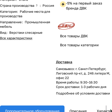
-5% на первый заказ
Страна производства
:
Россия
?
бренда ДВК
Категория
:
Рабочие места для
производства
Направление
:
Промышленная
мебель
Вид
:
Верстаки слесарные
Все товары ДВК
Все характеристики
Все товары категории
Доставка
Самовывоз: г. Санкт-Петербург,
Лиговский пр-кт, д. 246 литера М,
офис 22
Время работы: 9:30–16:30
Срок доставки: 1-3 рабочих дня
Подробнее об
условиях доставки
Дополнительное оборудование
Описание
Характе