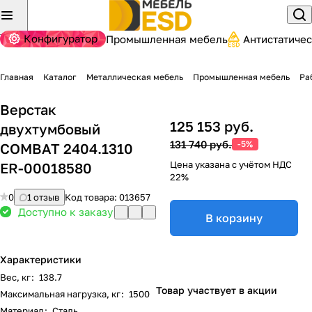
Конфигуратор
Промышленная мебель
Антистатиче
Главная
Каталог
Металлическая мебель
Промышленная мебель
Ра
Верстак
125 153 руб.
двухтумбовый
131 740 руб.
-5%
COMBAT 2404.1310
Цена указана с учётом НДС
ER-00018580
22%
0
1 отзыв
Код товара:
013657
Доступно к заказу
В корзину
Характеристики
Вес, кг
:
138.7
Товар участвует в акции
Максимальная нагрузка, кг
:
1500
Материал
:
Сталь