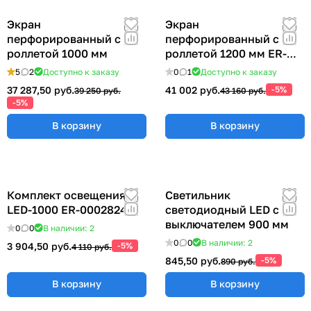
Экран
Экран
перфорированный с
перфорированный с
роллетой 1000 мм
роллетой 1200 мм ER-
00022417
5
2
Доступно к заказу
0
1
Доступно к заказу
37 287,50 руб.
41 002 руб.
-5%
39 250 руб.
43 160 руб.
-5%
В корзину
В корзину
Комплект освещения
Светильник
LED-1000 ER-00028248
светодиодный LED с
выключателем 900 мм
0
0
В наличии: 2
0
0
В наличии: 2
3 904,50 руб.
-5%
4 110 руб.
845,50 руб.
-5%
890 руб.
В корзину
В корзину