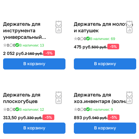
Держатель для
Держатель для молотка
инструмента
и катушек
универсальный
0
0
В наличии: 69
57x383x185 мм ER-
0
0
В наличии: 13
475 руб.
-5%
500 руб.
00012555
2 052 руб.
-5%
2 160 руб.
В корзину
В корзину
Держатель для
Держатель для
плоскогубцев
хоз.инвентаря (волна)
0
0
В наличии: 12
0
0
В наличии: 9
313,50 руб.
-5%
893 руб.
-5%
330 руб.
940 руб.
В корзину
В корзину