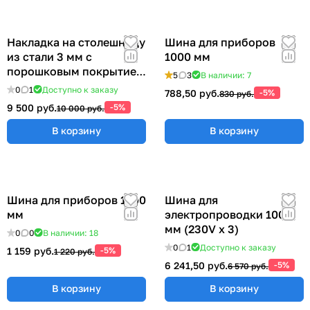
Накладка на столешницу
Шина для приборов
из стали 3 мм с
1000 мм
порошковым покрытием
5
3
В наличии: 7
(ширина 1310 мм) ER-
0
1
Доступно к заказу
788,50 руб.
-5%
830 руб.
00018207
9 500 руб.
-5%
10 000 руб.
В корзину
В корзину
Шина для приборов 1200
Шина для
мм
электропроводки 1000
мм (230V x 3)
0
0
В наличии: 18
0
1
Доступно к заказу
1 159 руб.
-5%
1 220 руб.
6 241,50 руб.
-5%
6 570 руб.
В корзину
В корзину