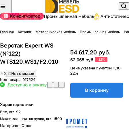
Конфигуратор
Промышленная мебель
Антистатиче
Главная
Каталог
Металлическая мебель
Промышленная мебель
Ра
Верстак Expert WS
54 617,20 руб.
(№122)
62 065 руб.
-12%
WTS120.WS1/F2.010
Цена указана с учётом НДС
22%
0
Нет отзывов
Код товара:
017524
Доступно к заказу
В корзину
Характеристики
Вес, кг
:
92
Максимальная нагрузка, кг
:
1500
Материал
:
Сталь