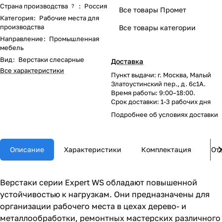
Страна производства
:
Россия
?
Все товары Промет
Категория
:
Рабочие места для
производства
Все товары категории
Направление
:
Промышленная
мебель
Вид
:
Верстаки слесарные
Доставка
Все характеристики
Пункт выдачи: г. Москва, Малый
Златоустинский пер., д. 6с1А.
Время работы: 9:00–18:00.
Срок доставки: 1-3 рабочих дня
Подробнее об
условиях доставки
Описание
Характеристики
Комплектация
От
Верстаки серии Expert WS обладают повышенной
устойчивостью к нагрузкам. Они предназначены для
организации рабочего места в цехах дерево- и
металлообработки, ремонтных мастерских различного