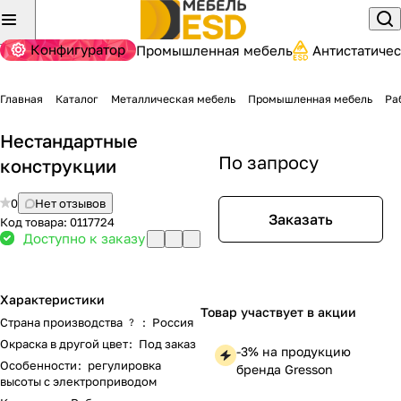
Конфигуратор
Промышленная мебель
Антистатиче
Главная
Каталог
Металлическая мебель
Промышленная мебель
Ра
Нестандартные
По запросу
конструкции
0
Нет отзывов
Заказать
Код товара:
0117724
Доступно к заказу
Характеристики
Товар участвует в акции
Страна производства
:
Россия
?
Окраска в другой цвет
:
Под заказ
-3% на продукцию
Особенности
:
регулировка
бренда Gresson
высоты с электроприводом