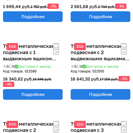
1 699,44 руб.
-3%
2 661,68 руб.
-3%
1 752 руб.
2 744 руб.
Подробнее
Подробнее
Тумба металлическая
Тумба металлическая
ESD
ESD
подвесная с 1
подвесная с 2
выдвижным ящиком
выдвижными ящиками
ТПМ-1
233х580х490 мм ТПМ-2
0
0
Доступно к заказу
0
0
Доступно к заказу
Код товара:
011586
Код товара:
011593
16 340,62 руб.
16 641,32 руб.
-3%
16 846 руб.
17 156 руб.
-3%
Подробнее
Подробнее
Тумба металлическая
Тумба металлическая
ESD
ESD
подвесная с 2
подвесная с 3