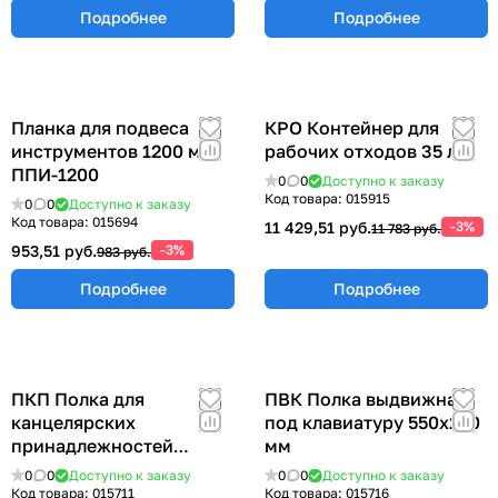
Подробнее
Подробнее
Планка для подвеса
КРО Контейнер для
инструментов 1200 мм
рабочих отходов 35 л.
ППИ-1200
0
0
Доступно к заказу
Код товара:
015915
0
0
Доступно к заказу
Код товара:
015694
11 429,51 руб.
-3%
11 783 руб.
953,51 руб.
-3%
983 руб.
Подробнее
Подробнее
ПКП Полка для
ПВК Полка выдвижная
канцелярских
под клавиатуру 550х250
принадлежностей
мм
300х100 мм
0
0
Доступно к заказу
0
0
Доступно к заказу
Код товара:
015711
Код товара:
015716