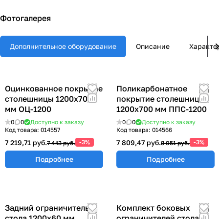
Фотогалерея
Дополнительное оборудование
Описание
Характе
Оцинкованное покрытие
Поликарбонатное
столешницы 1200х700
покрытие столешницы
мм ОЦ-1200
1200х700 мм ППС-1200
0
0
Доступно к заказу
0
0
Доступно к заказу
Код товара:
014557
Код товара:
014566
7 219,71 руб.
-3%
7 809,47 руб.
-3%
7 443 руб.
8 051 руб.
Подробнее
Подробнее
Задний ограничитель
Комплект боковых
стола 1200х60 мм
ограничителей стола