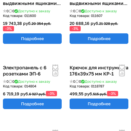
выдвижными ящиками
выдвижными ящиками
355х580х490 мм.
355х580х490 мм. ТПМ-3
0
0
Доступно к заказу
0
0
Доступно к заказу
ТПМ-2Б
Код товара:
011600
Код товара:
011607
19 743,38 руб.
20 688,16 руб.
20 354 руб.
21 328 руб.
-3%
-3%
Подробнее
Подробнее
Электропанель с 6
Крючок для инструмента
розетками ЭП-6
176х39х75 мм КР-1
0
0
Доступно к заказу
0
0
Доступно к заказу
Код товара:
014804
Код товара:
0118787
6 719,19 руб.
-3%
499,55 руб.
-3%
6 927 руб.
515 руб.
Подробнее
Подробнее