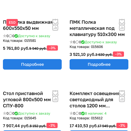
ПВ Полка выдвижная
ПМК Полка
ESD
600х550х50 мм
металлическая под
клавиатуру 510х300 мм
0
0
Доступно к заказу
Код товара:
015581
0
0
Доступно к заказу
Код товара:
015606
5 761,80 руб.
-3%
5 940 руб.
3 521,10 руб.
-3%
3 630 руб.
Подробнее
Подробнее
Стол приставной
Комплект освещения
угловой 800х500 мм
светодиодный для
СПУ-800
столов 1200 мм
КОС-1200
0
0
Доступно к заказу
0
0
В наличии: 4
Код товара:
015645
Код товара:
015612
7 907,44 руб.
-3%
17 410,53 руб.
-3%
8 152 руб.
17 949 руб.