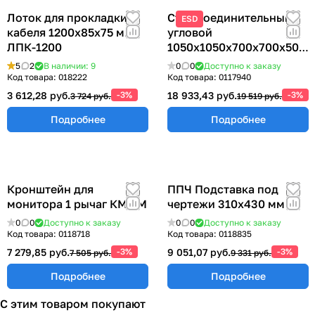
Лоток для прокладки
Стол соединительный
ESD
кабеля 1200х85х75 мм
угловой
ЛПК-1200
1050х1050х700х700х500
мм ССУ-700
5
2
В наличии: 9
0
0
Доступно к заказу
Код товара:
018222
Код товара:
0117940
3 612,28 руб.
-3%
18 933,43 руб.
-3%
3 724 руб.
19 519 руб.
Подробнее
Подробнее
Кронштейн для
ППЧ Подставка под
монитора 1 рычаг КМ-1М
чертежи 310х430 мм
0
0
Доступно к заказу
0
0
Доступно к заказу
Код товара:
0118718
Код товара:
0118835
7 279,85 руб.
-3%
9 051,07 руб.
-3%
7 505 руб.
9 331 руб.
Подробнее
Подробнее
С этим товаром покупают