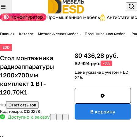
Конфигуратор
Промышленная мебель
Антистатиче
Главная
Каталог
Металлическая мебель
Промышленная мебель
Ра
ESD
80 436,28 руб.
Стол монтажника
82 924 руб.
-3%
радиоаппаратуры
Цена указана с учётом НДС
1200x700мм
22%
комплект 1 BT-
120.70K1
0
Нет отзывов
В корзину
Код товара:
0120278
Доступно к заказу