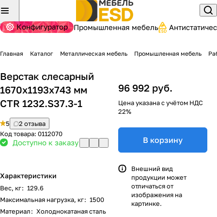
Конфигуратор
Промышленная мебель
Антистатиче
Главная
Каталог
Металлическая мебель
Промышленная мебель
Ра
Верстак слесарный
96 992 руб.
1670x1193x743 мм
CTR 1232.S37.3-1
Цена указана с учётом НДС
22%
5
2 отзыва
Код товара:
0112070
В корзину
Доступно к заказу
Внешний вид
Характеристики
продукции может
отличаться от
Вес, кг
:
129.6
изображения на
Максимальная нагрузка, кг
:
1500
картинке.
Материал
:
Холоднокатаная сталь