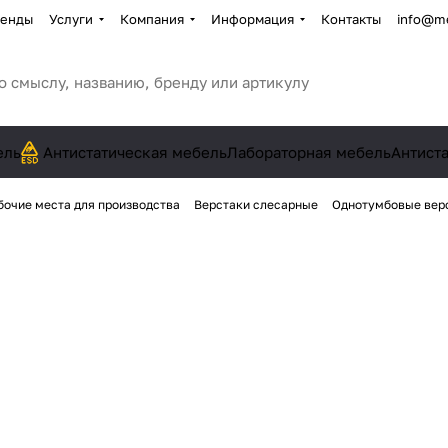
енды
Услуги
Компания
Информация
Контакты
info@me
ель
Антистатическая мебель
Лабораторная мебель
Антист
бочие места для производства
Верстаки слесарные
Однотумбовые вер