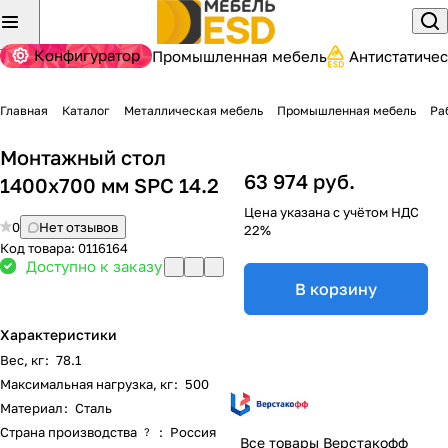
Конфигуратор
Промышленная мебель
Антистатиче
Главная
Каталог
Металлическая мебель
Промышленная мебель
Ра
Монтажный стол
63 974 руб.
1400x700 мм SPC 14.2
Цена указана с учётом НДС
0
Нет отзывов
22%
Код товара:
0116164
Доступно к заказу
В корзину
Характеристики
Вес, кг
:
78.1
Максимальная нагрузка, кг
:
500
Материал
:
Сталь
Страна производства
:
Россия
?
Все товары Верстакофф