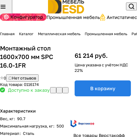
Конфигуратор
Промышленная мебель
Антистатиче
Главная
Каталог
Металлическая мебель
Промышленная мебель
Ра
Монтажный стол
61 214 руб.
1600х700 мм SPC
16.0-1FR
Цена указана с учётом НДС
22%
0
Нет отзывов
Код товара:
0116174
В корзину
Доступно к заказу
Характеристики
Вес, кг
:
90.7
Максимальная нагрузка, кг
:
500
Материал
:
Сталь
Все товары Верстакофф